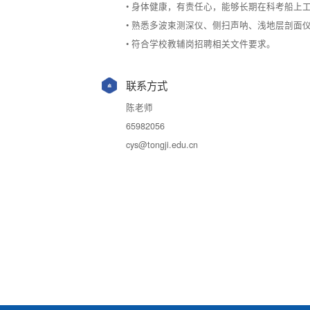
• 身体健康，有责任心，能够长期在科考船上工
• 熟悉多波束测深仪、侧扫声呐、浅地层剖
• 符合学校教辅岗招聘相关文件要求。
联系方式
陈老师
65982056
cys@tongji.edu.cn